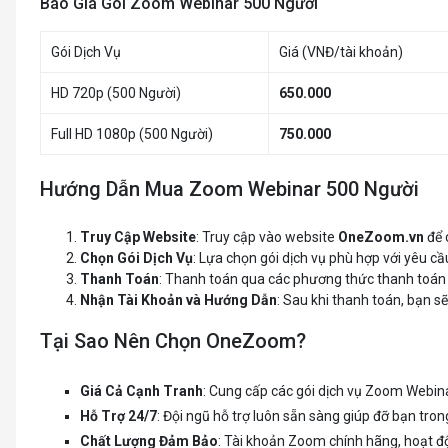
Báo Giá Gói Zoom Webinar 500 Người
Gói Dịch Vụ
Giá (VNĐ/tài khoản)
HD 720p (500 Người)
650.000
Full HD 1080p (500 Người)
750.000
Hướng Dẫn Mua Zoom Webinar 500 Người
Truy Cập Website
: Truy cập vào website
OneZoom.vn
để 
Chọn Gói Dịch Vụ
: Lựa chọn gói dịch vụ phù hợp với yêu cầ
Thanh Toán
: Thanh toán qua các phương thức thanh toán t
Nhận Tài Khoản và Hướng Dẫn
: Sau khi thanh toán, bạn s
Tại Sao Nên Chọn OneZoom?
Giá Cả Cạnh Tranh
: Cung cấp các gói dịch vụ Zoom Webina
Hỗ Trợ 24/7
: Đội ngũ hỗ trợ luôn sẵn sàng giúp đỡ bạn tron
Chất Lượng Đảm Bảo
: Tài khoản Zoom chính hãng, hoạt độ