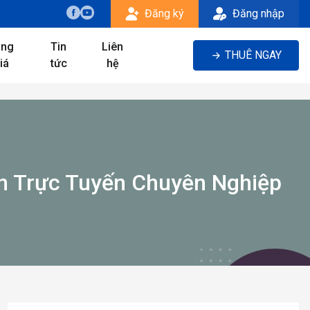
Đăng ký
Đăng nhập
ảng
Tin
Liên
THUÊ NGAY
iá
tức
hệ
n Trực Tuyến Chuyên Nghiệp