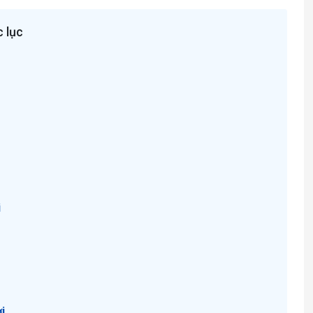
 lục
i
i