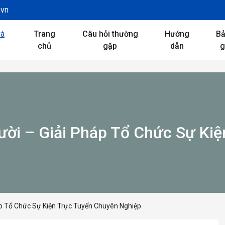
.vn
Trang
Câu hỏi thường
Hướng
B
chủ
gặp
dẫn
g
ời – Giải Pháp Tổ Chức Sự Kiệ
p Tổ Chức Sự Kiện Trực Tuyến Chuyên Nghiệp